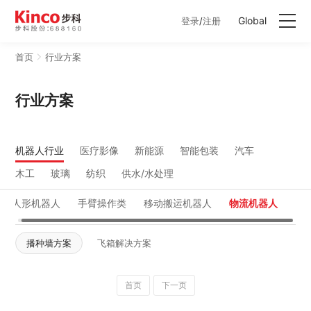
Global
登录
/
注册
首页
行业方案
产品中心
行业方案
行业方案
机器人行业
医疗影像
新能源
智能包装
汽车
服务与支持
木工
玻璃
纺织
供水/水处理
关于步科
人形机器人
手臂操作类
移动搬运机器人
物流机器人
联系我们
播种墙方案
飞箱解决方案
首页
下一页