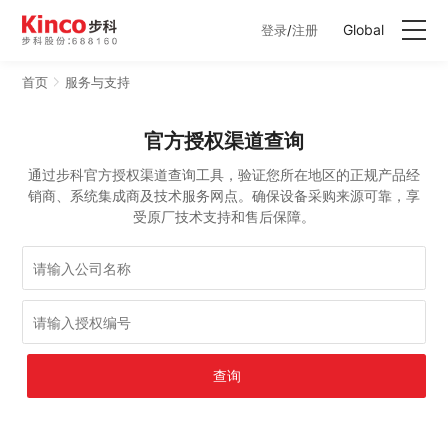
Global
登录
/
注册
首页
服务与支持
产品中心
官方授权渠道查询
行业方案
通过步科官方授权渠道查询工具，验证您所在地区的正规产品经
销商、系统集成商及技术服务网点。确保设备采购来源可靠，享
受原厂技术支持和售后保障。
服务与支持
关于步科
联系我们
查询