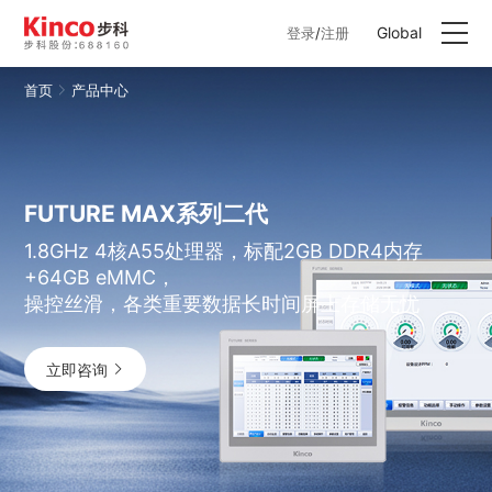
Global
登录
/
注册
首页
产品中心
产品中心
行业方案
FUTURE MAX系列二代
服务与支持
1.8GHz 4核A55处理器，标配2GB DDR4内存
+64GB eMMC，
关于步科
操控丝滑，各类重要数据长时间屏上存储无忧
联系我们
立即咨询