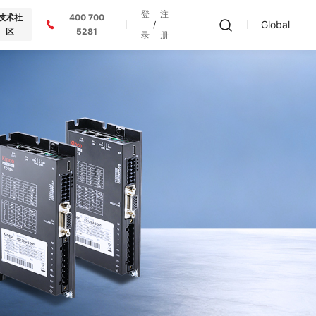
登
注
技术社
400 700
Global
/
区
5281
录
册