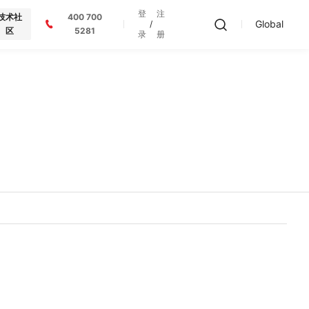
登
注
技术社
400 700
Global
/
区
5281
录
册