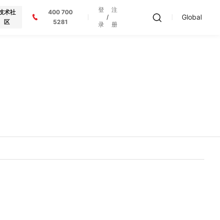
登
注
技术社
400 700
Global
/
区
5281
录
册