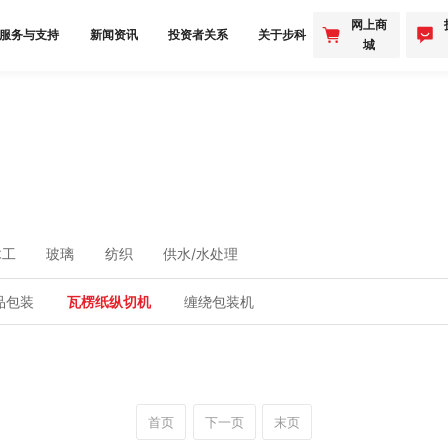
网上商
服务与支持
新闻资讯
投资者关系
关于步科
城
木工
玻璃
纺织
供水/水处理
品包装
瓦楞纸纵切机
缠绕包装机
首页
下一页
末页