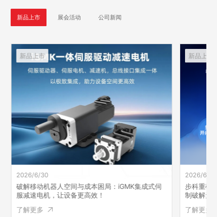
新品上市
展会活动
公司新闻
新品上市
新品上市
2026/6/30
2026/6/30
破解移动机器人空间与成本困局：iGMK集成式伺
步科重磅发
服减速电机，让设备更高效！
制破解无
了解更多
了解更多