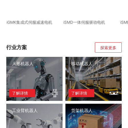
iGMK集成式伺服减速电机
iSMD一体伺服驱动电机
iS
行业方案
探索更多
人形机器人
移动机器人
了解详情
了解详情
工业臂机器人
货架机器人