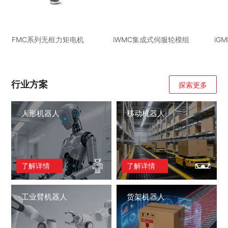
FMC系列无框力矩电机
iWMC集成式伺服轮模组
iG
行业方案
探索更多
人形机器人
移动机器人
了解详情
了解详情
工业臂机器人
货架机器人