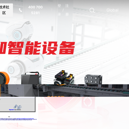
登
注
技术社
400 700
Global
/
区
5281
录
册