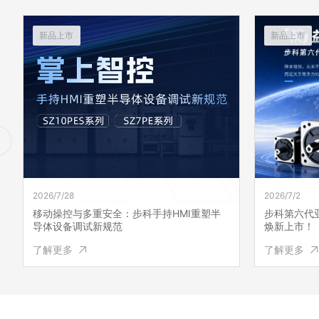
新品上市
新品上市
2026/7/28
2026/7/2
移动操控与多重安全：步科手持HMI重塑半
步科第六代
导体设备调试新规范
焕新上市！
了解更多
了解更多