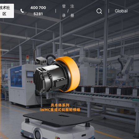
登
注
技术社
400 700
Global
/
区
5281
录
册