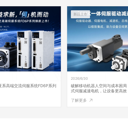
新品上市
2026/6/30
器人空间与成本困局：iGMK集成
步科重磅发布 KD2X0 叉车控
电机，让设备更高效！
智能控制破解无人叉车行业痛点
了解更多