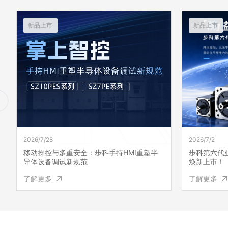
新品上市
新品上市
2026/7/2
2026/6/30
步科第六代亚系高端交流伺服系统FD6P系列
破解移动机
焕新上市！
式伺服减速
了解更多
了解更多