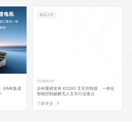
新品上市
2026/6/30
制器，一体化
告别 “正在加载”！步科F2 MAX系列HMI，让
锂电操作不等待
了解更多