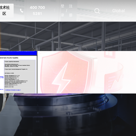
登
注
技术社
400 700
Global
/
区
5281
录
册